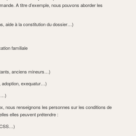
emande. A titre d’exemple, nous pouvons aborder les
ns, aide à la constitution du dossier…)
tion familiale
ttants, anciens mineurs…)
e, adoption, exequatur…)
O…)
ux, nous renseignons les personnes sur les conditions de
lles elles peuvent prétendre :
, CSS…)