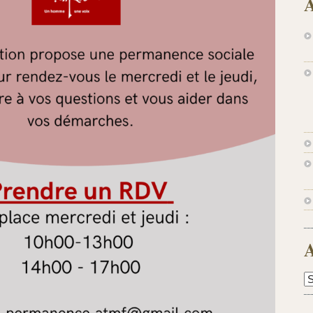
A
A
A