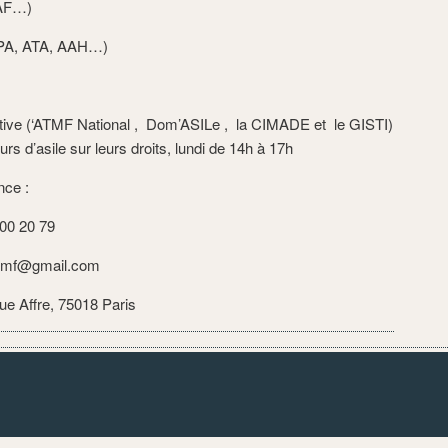
CAF…)
ASPA, ATA, AAH…)
tive (‘ATMF National , Dom’ASILe , la CIMADE et le GISTI)
s d’asile sur leurs droits, lundi de 14h à 17h
nce :
 00 20 79
atmf@gmail.com
rue Affre, 75018 Paris