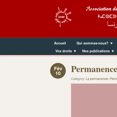
Accueil
Qui sommes-nous?
Vos droits
Nos publications
Permanence
Fév
10
Category:
La permanence
,
Perm