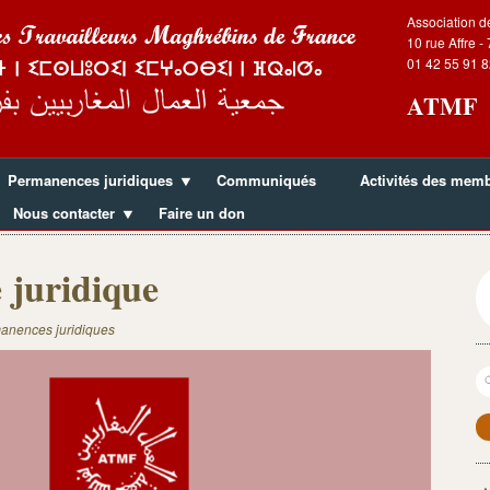
Association d
10 rue Affre -
01 42 55 91 8
ATMF
Permanences juridiques
Communiqués
Activités des mem
Nous contacter
Faire un don
 juridique
anences juridiques
R