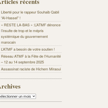
rticles récents
Liberté pour le rappeur Souhaib Qabli
“Al-Hassel” !
« RESTE LA-BAS » :L’ATMF dénonce
l’insulte de trop et le mépris
systémique du gouvernement
marocain
L’ATMF a besoin de votre soutien !
Réseau ATMF à la Fête de l’Humanité
– 12 au 14 septembre 2025
Assassinat raciste de Hichem Miraoui
rchives
rchives