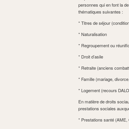
personnes qui en font la d
thématiques suivantes :
* Titres de séjour (conditio
* Naturalisation
* Regroupement ou réunifica
* Droit d’asile
* Retraite (anciens comba
* Famille (mariage, divorc
* Logement (recours DAL
En matière de droits socia
prestations sociales auxque
* Prestations santé (AME