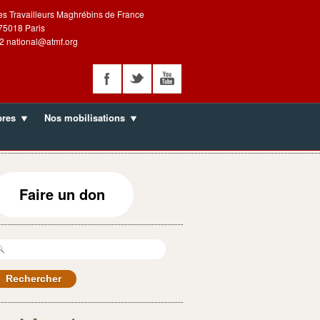
es Travailleurs Maghrébins de France
 75018 Paris
2 national@atmf.org
bres
Nos mobilisations
Faire un don
echercher :