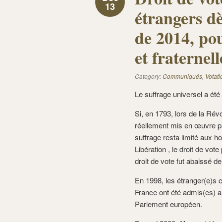
13
étrangers dè
de 2014, po
et fraternell
Category:
Communiqués
,
Votati
Le suffrage universel a été
Si, en 1793, lors de la Révo
réellement mis en œuvre pa
suffrage resta limité aux h
Libération , le droit de vot
droit de vote fut abaissé d
En 1998, les étranger(e)s 
France ont été admis(es) au 
Parlement européen.