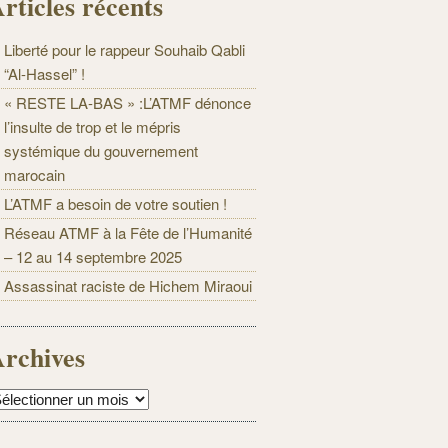
rticles récents
Liberté pour le rappeur Souhaib Qabli
“Al-Hassel” !
« RESTE LA-BAS » :L’ATMF dénonce
l’insulte de trop et le mépris
systémique du gouvernement
marocain
L’ATMF a besoin de votre soutien !
Réseau ATMF à la Fête de l’Humanité
– 12 au 14 septembre 2025
Assassinat raciste de Hichem Miraoui
rchives
rchives