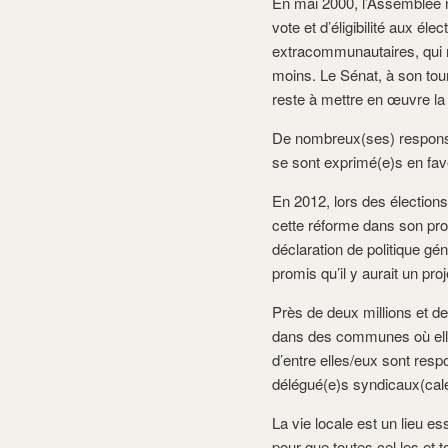
En mai 2000, l’Assemblée na
vote et d’éligibilité aux él
extracommunautaires, qui ré
moins. Le Sénat, à son tou
reste à mettre en œuvre la 
De nombreux(ses) responsab
se sont exprimé(e)s en fave
En 2012, lors des élections 
cette réforme dans son p
déclaration de politique gén
promis qu’il y aurait un proj
Près de deux millions et de
dans des communes où elles
d’entre elles/eux sont resp
délégué(e)s syndicaux(ca
La vie locale est un lieu es
pour que toutes cel les et t