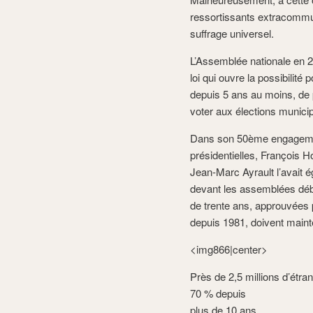
ressortissants extracommun
suffrage universel.
L’Assemblée nationale en 2
loi qui ouvre la possibilité 
depuis 5 ans au moins, de 
voter aux élections munici
Dans son 50ème engagement
présidentielles, François Ho
Jean-Marc Ayrault l’avait é
devant les assemblées débu
de trente ans, approuvées p
depuis 1981, doivent maint
<img866|center>
Près de 2,5 millions d’étr
70 % depuis
plus de 10 ans.