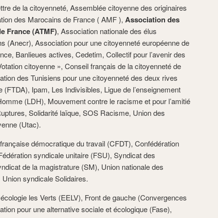
ttre de la citoyenneté, Assemblée citoyenne des originaires
ation des Marocains de France ( AMF ),
Association des
de France (ATMF)
, Association nationale des élus
ns (Anecr), Association pour une citoyenneté européenne de
nce, Banlieues actives, Cedetim, Collectif pour l’avenir des
 Votation citoyenne », Conseil français de la citoyenneté de
ration des Tunisiens pour une citoyenneté des deux rives
e (FTDA), Ipam, Les Indivisibles, Ligue de l’enseignement
l’Homme (LDH), Mouvement contre le racisme et pour l’amitié
Ruptures, Solidarité laïque, SOS Racisme, Union des
oyenne (Utac).
 française démocratique du travail (CFDT), Confédération
Fédération syndicale unitaire (FSU), Syndicat des
dicat de la magistrature (SM), Union nationale des
 Union syndicale Solidaires.
écologie les Verts (EELV), Front de gauche (Convergences
ration pour une alternative sociale et écologique (Fase),