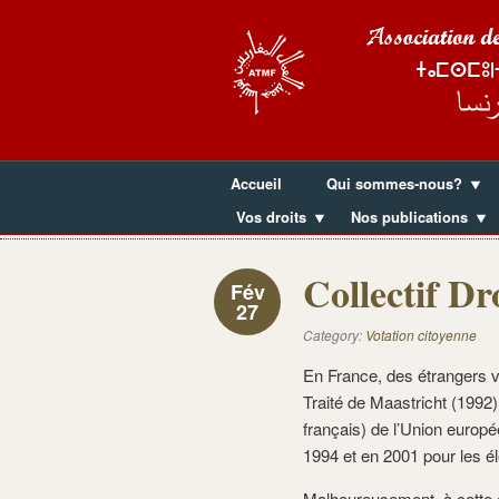
Accueil
Qui sommes-nous?
Vos droits
Nos publications
Collectif Dr
Fév
27
Category:
Votation citoyenne
En France, des étrangers v
Traité de Maastricht (1992) 
français) de l’Union europ
1994 et en 2001 pour les é
Malheureusement, à cette oc