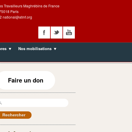
es Travailleurs Maghrébins de France
 75018 Paris
2 national@atmf.org
bres
Nos mobilisations
Faire un don
echercher :