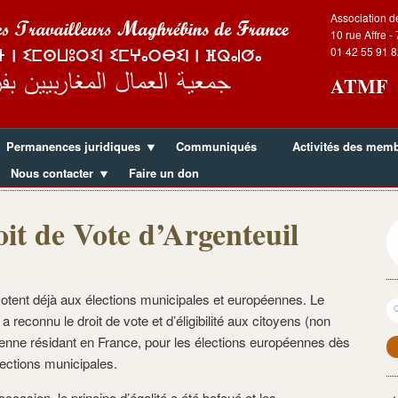
Association d
10 rue Affre -
01 42 55 91 8
ATMF
Permanences juridiques
Communiqués
Activités des mem
Nous contacter
Faire un don
oit de Vote d’Argenteuil
otent déjà aux élections municipales et européennes. Le
R
a reconnu le droit de vote et d’éligibilité aux citoyens (non
éenne résidant en France, pour les élections européennes dès
lections municipales.
casion, le principe d’égalité a été bafoué et les