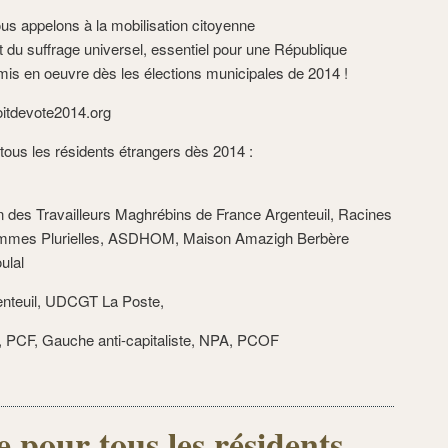
us appelons à la mobilisation citoyenne
 du suffrage universel, essentiel pour une République
t mis en oeuvre dès les élections municipales de 2014 !
roitdevote2014.org
r tous les résidents étrangers dès 2014 :
n des Travailleurs Maghrébins de France Argenteuil, Racines
emmes Plurielles, ASDHOM, Maison Amazigh Berbère
ulal
enteuil, UDCGT La Poste,
O, PCF, Gauche anti-capitaliste, NPA, PCOF
e pour tous les résidents