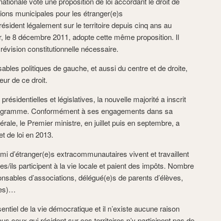
tionale vote une proposition de loi accordant le droit de
ections municipales pour les étranger(e)s
sident légalement sur le territoire depuis cinq ans au
r, le 8 décembre 2011, adopte cette même proposition. Il
révision constitutionnelle nécessaire.
les politiques de gauche, et aussi du centre et de droite,
ur de ce droit.
présidentielles et législatives, la nouvelle majorité a inscrit
rogramme. Conformément à ses engagements dans sa
érale, le Premier ministre, en juillet puis en septembre, a
et de loi en 2013.
mi d’étranger(e)s extracommunautaires vivent et travaillent
/ils participent à la vie locale et paient des impôts. Nombre
onsables d’associations, délégué(e)s de parents d’élèves,
les)…
sentiel de la vie démocratique et il n’existe aucune raison
ous ceux qui résident sur ces territoires n’y participent pas de