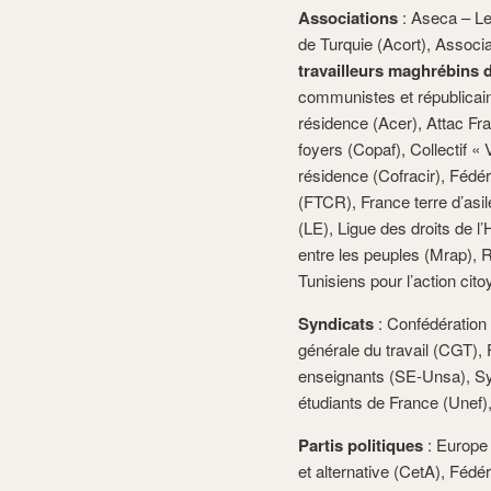
Associations
: Aseca – Le
de Turquie (Acort), Associ
travailleurs maghrébins 
communistes et républicai
résidence (Acer), Attac Fra
foyers (Copaf), Collectif «
résidence (Cofracir), Fédé
(FTCR), France terre d’asil
(LE), Ligue des droits de 
entre les peuples (Mrap), 
Tunisiens pour l’action cit
Syndicats
: Confédération
générale du travail (CGT), 
enseignants (SE-Unsa), Syn
étudiants de France (Unef),
Partis politiques
: Europe 
et alternative (CetA), Fédé