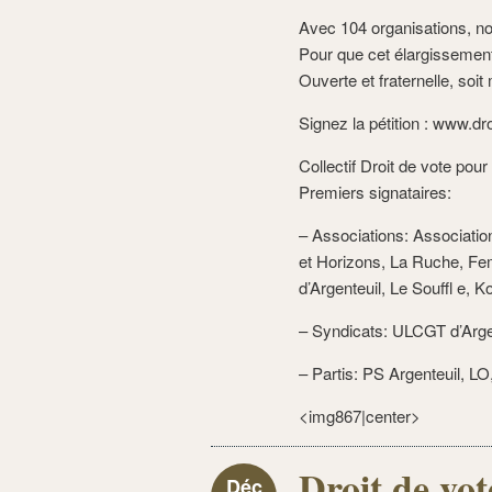
Avec 104 organisations, no
Pour que cet élargissement
Ouverte et fraternelle, soi
Signez la pétition : www.d
Collectif Droit de vote pou
Premiers signataires:
– Associations: Associatio
et Horizons, La Ruche, F
d’Argenteuil, Le Souffl e, Ko
– Syndicats: ULCGT d’Arg
– Partis: PS Argenteuil, L
<img867|center>
Droit de vot
Déc