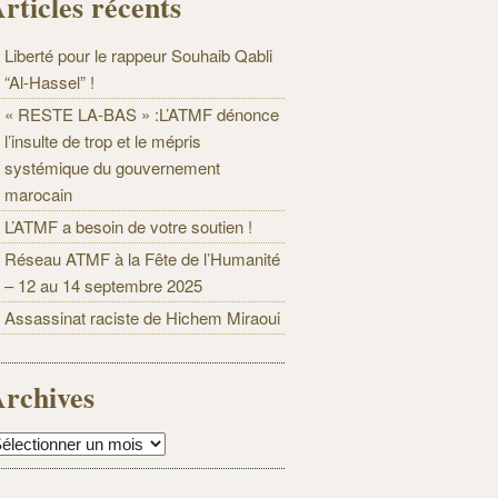
rticles récents
Liberté pour le rappeur Souhaib Qabli
“Al-Hassel” !
« RESTE LA-BAS » :L’ATMF dénonce
l’insulte de trop et le mépris
systémique du gouvernement
marocain
L’ATMF a besoin de votre soutien !
Réseau ATMF à la Fête de l’Humanité
– 12 au 14 septembre 2025
Assassinat raciste de Hichem Miraoui
rchives
rchives