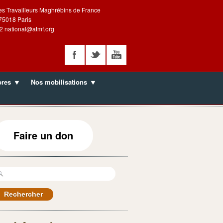
es Travailleurs Maghrébins de France
 75018 Paris
2 national@atmf.org
bres
Nos mobilisations
Faire un don
echercher :