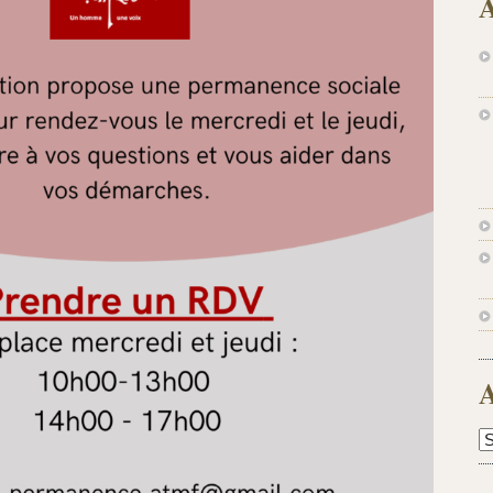
A
A
A