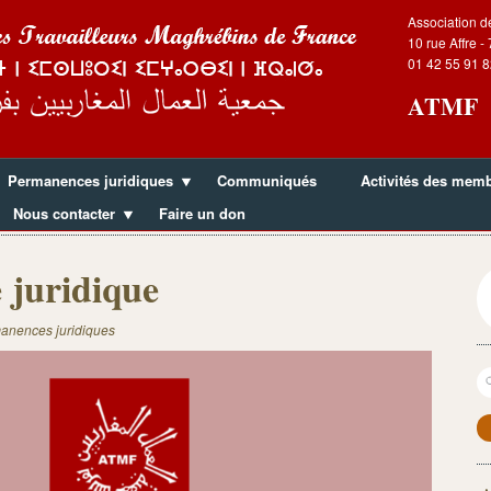
Association d
10 rue Affre -
01 42 55 91 8
ATMF
Permanences juridiques
Communiqués
Activités des mem
Nous contacter
Faire un don
 juridique
anences juridiques
R