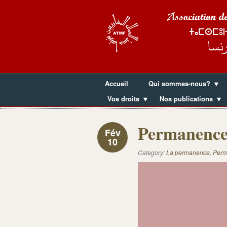
Accueil
Qui sommes-nous?
Vos droits
Nos publications
Permanence
Fév
10
Category:
La permanence
,
Perm