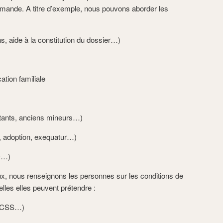
emande. A titre d’exemple, nous pouvons aborder les
ns, aide à la constitution du dossier…)
tion familiale
ttants, anciens mineurs…)
e, adoption, exequatur…)
O…)
ux, nous renseignons les personnes sur les conditions de
lles elles peuvent prétendre :
, CSS…)