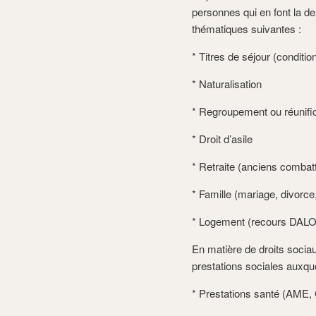
personnes qui en font la d
thématiques suivantes :
* Titres de séjour (conditio
* Naturalisation
* Regroupement ou réunifica
* Droit d’asile
* Retraite (anciens comba
* Famille (mariage, divorc
* Logement (recours DAL
En matière de droits socia
prestations sociales auxque
* Prestations santé (AME