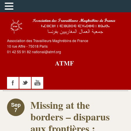
Association des Travailleurs Maghrébins de France
10 rue Affre - 75018 Paris
01 42 55 91 82 national@atmf.org
ATMF
Missing at the
Sep
7
borders – disparus
aux frontières :