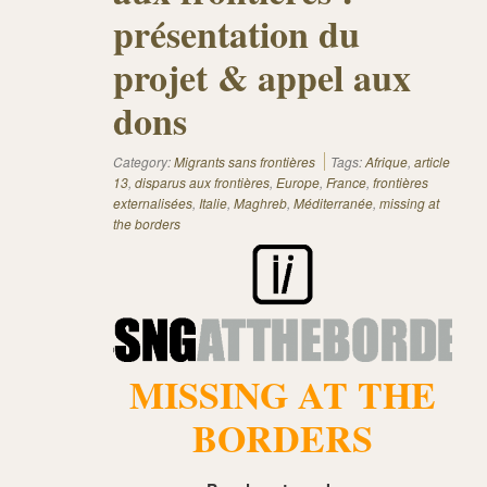
présentation du
projet & appel aux
dons
Category:
Migrants sans frontières
Tags:
Afrique
,
article
13
,
disparus aux frontières
,
Europe
,
France
,
frontières
externalisées
,
Italie
,
Maghreb
,
Méditerranée
,
missing at
the borders
MISSING AT THE
BORDERS