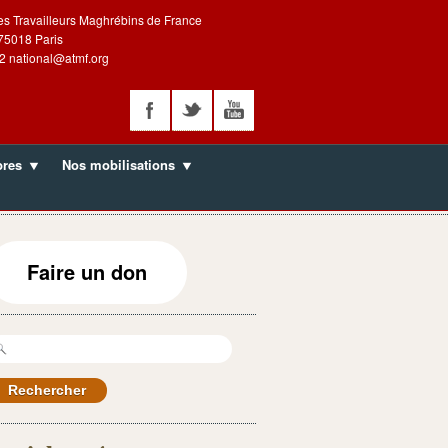
es Travailleurs Maghrébins de France
 75018 Paris
2 national@atmf.org
bres
Nos mobilisations
Faire un don
echercher :