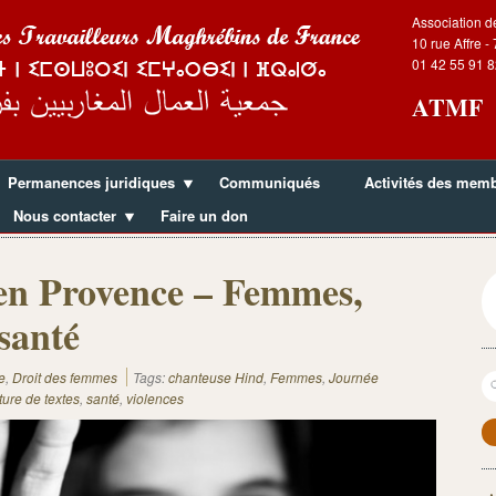
Association d
10 rue Affre -
01 42 55 91 8
ATMF
Permanences juridiques
Communiqués
Activités des mem
Nous contacter
Faire un don
n Provence – Femmes,
 santé
R
e
,
Droit des femmes
Tags:
chanteuse Hind
,
Femmes
,
Journée
ture de textes
,
santé
,
violences