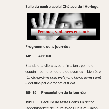
Salle du centre social Château de l’Horloge.
Programme de la journée :
14h
Accueil
Stands et ateliers avec animation : peinture -
dessin – écriture- lecture de poèmes – bien être
(
Qi Gong-Gym
douce-Psycho bio-
acupressure
)
– couture-perle-crochet et tricot.
15h
15
Présentation de la journée
1
5h30
Lecture de textes
dans un décor,
accompagnée de : flûte avec
Lucie
et Cajon