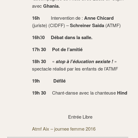
avec
Ghania.
16h
Intervention de :
Anne Chicard
(juriste) (CIDFF) –
Schreiner Saida
(ATMF)
16h
3
0
Débat dans la salle.
17h 30
Pot de l’amitié
18h 30
«
stop à l’éducation sexiste !
»
spectacle réalisé par les enfants de l’ATMF
19h
Défilé
19h
30
Chant-danse avec la chanteuse
Hind
Entrée Libre
Atmf Aix – journee femme 2016