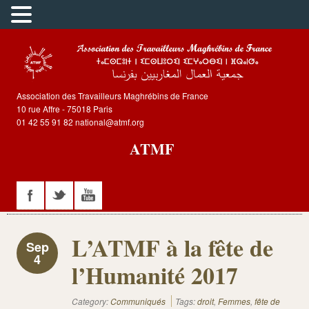
Association des Travailleurs Maghrébins de France
10 rue Affre - 75018 Paris
01 42 55 91 82 national@atmf.org
ATMF
L’ATMF à la fête de
Sep
4
l’Humanité 2017
Category:
Communiqués
Tags:
droit
,
Femmes
,
fête de