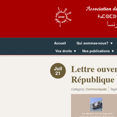
Accueil
Qui sommes-nous?
Vos droits
Nos publications
Lettre ouver
Juil
21
République 
Category:
Communiqués
Tags