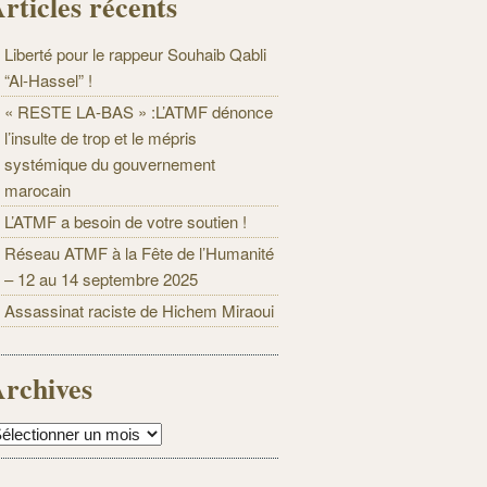
rticles récents
Liberté pour le rappeur Souhaib Qabli
“Al-Hassel” !
« RESTE LA-BAS » :L’ATMF dénonce
l’insulte de trop et le mépris
systémique du gouvernement
marocain
L’ATMF a besoin de votre soutien !
Réseau ATMF à la Fête de l’Humanité
– 12 au 14 septembre 2025
Assassinat raciste de Hichem Miraoui
rchives
rchives