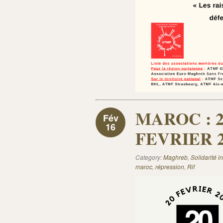
MAROC : 2
Fév
16
FEVRIER 2
Category:
Maghreb
,
Solidarité i
maroc
,
répression
,
Rif