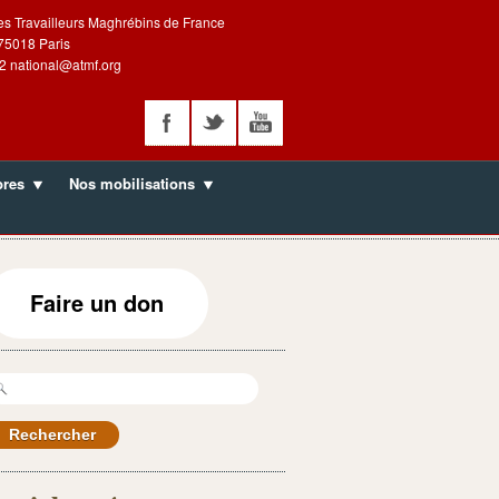
es Travailleurs Maghrébins de France
 75018 Paris
2 national@atmf.org
bres
Nos mobilisations
Faire un don
echercher :