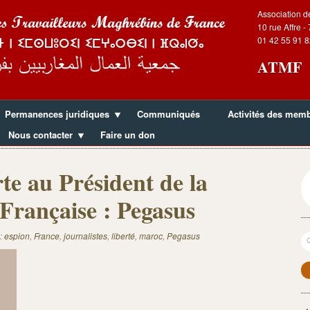
Association d
10 rue Affre -
01 42 55 91 8
ATMF
Permanences juridiques
Communiqués
Activités des mem
Nous contacter
Faire un don
te au Président de la
Française : Pegasus
R
:
espion
,
France
,
journalistes
,
liberté
,
maroc
,
Pegasus