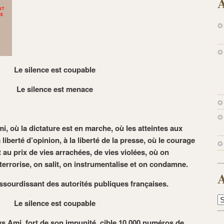
A
Le silence est coupable
Le silence est menace
i, où la dictature est en marche, où les atteintes aux
liberté d’opinion, à la liberté de la presse, où le courage
 au prix de vies arrachées, de vies violées, où on
terrorise, on salit, on instrumentalise et on condamne.
A
ssourdissant des autorités publiques françaises.
A
Le silence est coupable
s Ami, fort de son impunité, cible 10 000 numéros de