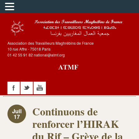
Association des Travailleurs Maghrébins de France
10 rue Affre - 75018 Paris
01 42 55 91 82 national@atmf.org
ATMF
Continuons de
Juil
17
renforcer l’HIRAK
du Rif – Grève de la