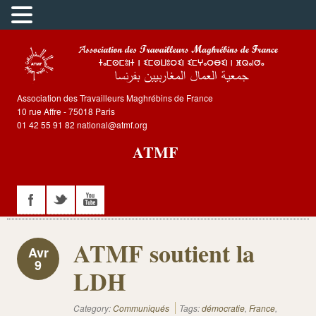
Association des Travailleurs Maghrébins de France
10 rue Affre - 75018 Paris
01 42 55 91 82 national@atmf.org
ATMF
ATMF soutient la
Avr
9
LDH
Category:
Communiqués
Tags:
démocratie
,
France
,