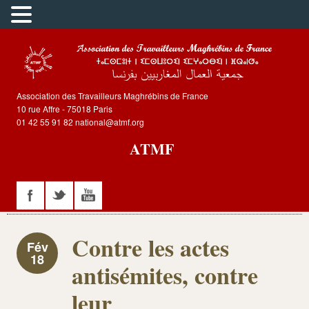
Association des Travailleurs Maghrébins de France
10 rue Affre - 75018 Paris
01 42 55 91 82 national@atmf.org
ATMF
Contre les actes
Fév
18
antisémites, contre
leur