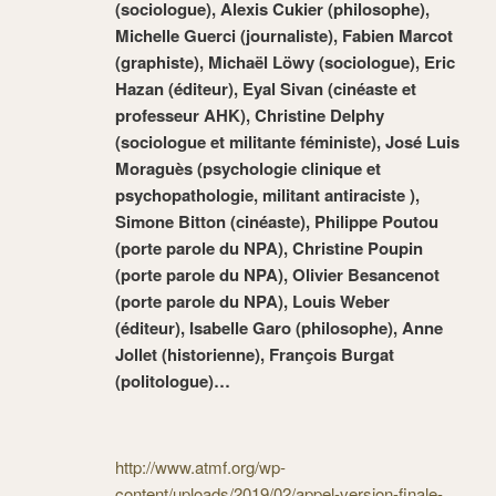
(sociologue), Alexis Cukier (philosophe),
Michelle Guerci (journaliste), Fabien Marcot
(graphiste), Michaël Löwy (sociologue), Eric
Hazan (éditeur), Eyal Sivan (cinéaste et
professeur AHK), Christine Delphy
(sociologue et militante féministe), José Luis
Moraguès (
psychologie clinique et
psychopathologie, militant antiraciste
),
Simone Bitton (cinéaste), Philippe Poutou
(porte parole du NPA), Christine Poupin
(porte parole du NPA), Olivier Besancenot
(porte parole du NPA), Louis Weber
(éditeur), Isabelle Garo (philosophe), Anne
Jollet (historienne), François Burgat
(politologue)…
http://www.atmf.org/wp-
content/uploads/2019/02/appel-version-finale-