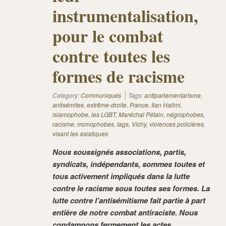
instrumentalisation,
pour le combat
contre toutes les
formes de racisme
Category:
Communiqués
Tags:
antiparlementarisme
,
antisémites
,
extrême-droite
,
France
,
Ilan Halimi
,
islamophobe
,
les LGBT
,
Maréchal Pétain
,
négrophobes
,
racisme
,
rromophobes
,
tags
,
Vichy
,
violences policières
,
visant les asiatiques
Nous soussignés associations, partis,
syndicats, indépendants, sommes toutes et
tous activement impliqués dans la lutte
contre le racisme sous toutes ses formes. La
lutte contre l’antisémitisme fait partie à part
entière de notre combat antiraciste. Nous
condamnons fermement les actes