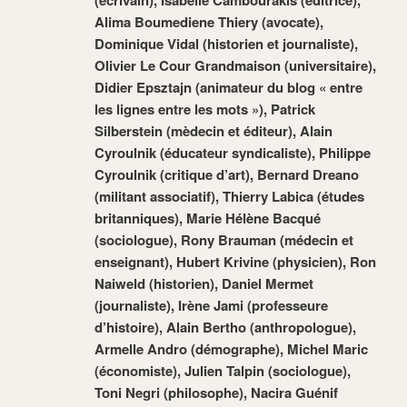
(écrivain), Isabelle Cambourakis (éditrice),
Alima Boumediene Thiery (avocate),
Dominique Vidal (historien et journaliste),
Olivier Le Cour Grandmaison (universitaire),
Didier Epsztajn (animateur du blog « entre
les lignes entre les mots »), Patrick
Silberstein (mèdecin et éditeur), Alain
Cyroulnik (éducateur syndicaliste), Philippe
Cyroulnik (critique d’art), Bernard Dreano
(militant associatif), Thierry Labica (études
britanniques), Marie Hélène Bacqué
(sociologue), Rony Brauman (médecin et
enseignant), Hubert Krivine (physicien), Ron
Naiweld (historien), Daniel Mermet
(journaliste), Irène Jami (professeure
d’histoire),
Alain Bertho (anthropologue),
Armelle Andro (démographe), Michel Maric
(économiste), Julien Talpin (sociologue),
Toni Negri (philosophe), Nacira Guénif