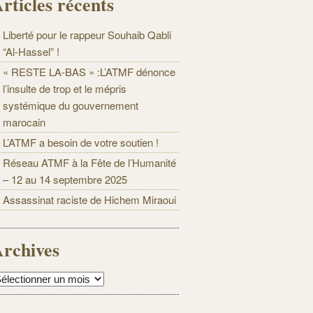
rticles récents
Liberté pour le rappeur Souhaib Qabli
“Al-Hassel” !
« RESTE LA-BAS » :L’ATMF dénonce
l’insulte de trop et le mépris
systémique du gouvernement
marocain
L’ATMF a besoin de votre soutien !
Réseau ATMF à la Fête de l’Humanité
– 12 au 14 septembre 2025
Assassinat raciste de Hichem Miraoui
rchives
rchives