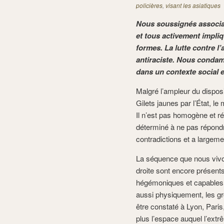
policières
,
visant les asiatiques
Nous soussignés associat
et tous activement impliq
formes. La lutte contre l’
antiraciste. Nous condam
dans un contexte social et
Malgré l’ampleur du disposit
Gilets jaunes par l’État, l
Il n’est pas homogène et r
déterminé à ne pas répondre
contradictions et a largem
La séquence que nous vivo
droite sont encore présents
hégémoniques et capables d’
aussi physiquement, les gr
être constaté à Lyon, Par
plus l’espace auquel l’ext