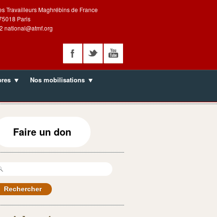
es Travailleurs Maghrébins de France
 75018 Paris
2 national@atmf.org
bres
Nos mobilisations
Faire un don
echercher :