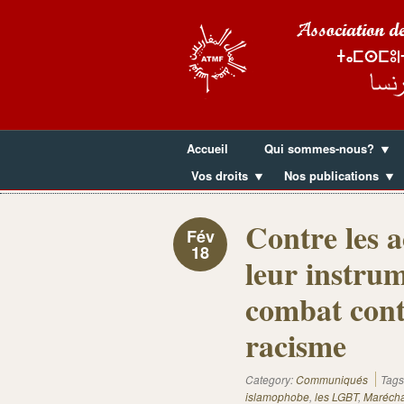
Accueil
Qui sommes-nous?
Vos droits
Nos publications
Contre les a
Fév
18
leur instrum
combat cont
racisme
Category:
Communiqués
Tags
islamophobe
,
les LGBT
,
Marécha