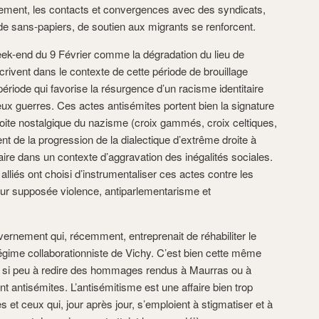
èlement, les contacts et convergences avec des syndicats,
, de sans-papiers, de soutien aux migrants se renforcent.
ek-end du 9 Février comme la dégradation du lieu de
crivent dans le contexte de cette période de brouillage
 période qui favorise la résurgence d’un racisme identitaire
deux guerres. Ces actes antisémites portent bien la signature
roite nostalgique du nazisme (croix gammés, croix celtiques,
ent de la progression de la dialectique d’extrême droite à
taire dans un contexte d’aggravation des inégalités sociales.
lliés ont choisi d’instrumentaliser ces actes contre les
eur supposée violence, antiparlementarisme et
vernement qui, récemment, entreprenait de réhabiliter le
égime collaborationniste de Vichy. C’est bien cette même
ait si peu à redire des hommages rendus à Maurras ou à
t antisémites. L’antisémitisme est une affaire bien trop
es et ceux qui, jour après jour, s’emploient à stigmatiser et à