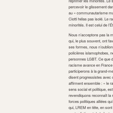
réprimer les minorités. Le
percevoir le glissement dan
au « communautarisme mus
Ciotti hélas pas isolé. Le ra
minorités. Il est celui de l’
Nous n’acceptons pas la man
qui, le plus souvent, ont f
ses formes, nous n’oublions
policières islamophobes, n
personnes LGBT. Ce que dis
racisme avance en France 
participerons à la grand-me
disent progressistes avec c
affirment ensemble : « le r
sens social et politique, 
revendiquons reconnaît la 
forces politiques alliées qu
qui, LREM en tête, en sont 