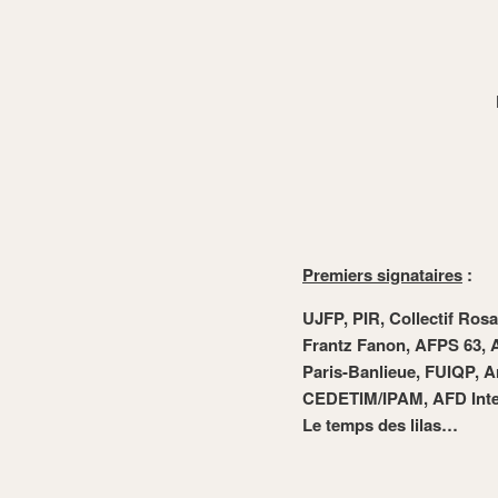
Premiers signataires
:
UJFP, PIR, Collectif Ros
Frantz Fanon, AFPS 63, A
Paris-Banlieue, FUIQP, A
CEDETIM/IPAM, AFD Inter
Le temps des lilas…