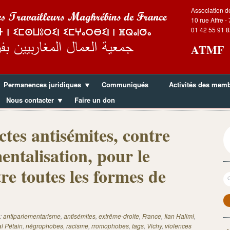
Association d
10 rue Affre -
01 42 55 91 8
ATMF
Permanences juridiques
Communiqués
Activités des mem
Nous contacter
Faire un don
ctes antisémites, contre
entalisation, pour le
re toutes les formes de
R
:
antiparlementarisme
,
antisémites
,
extrême-droite
,
France
,
Ilan Halimi
,
l Pétain
,
négrophobes
,
racisme
,
rromophobes
,
tags
,
Vichy
,
violences