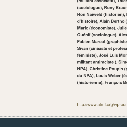
(militant associatif), Th
(sociologue), Rony Braum
Ron Naiweld (historien), 
d’histoire),
Alain Bertho 
Maric (économiste), Julie
Guénif (sociologue), Alex
Fabien Marcot (graphiste)
Sivan (cinéaste et profes
féministe), José Luis Mo
militant antiraciste
), Sim
NPA), Christine Poupin (
du NPA), Louis Weber (édi
(historienne), François 
http://www.atmf.org/wp-con