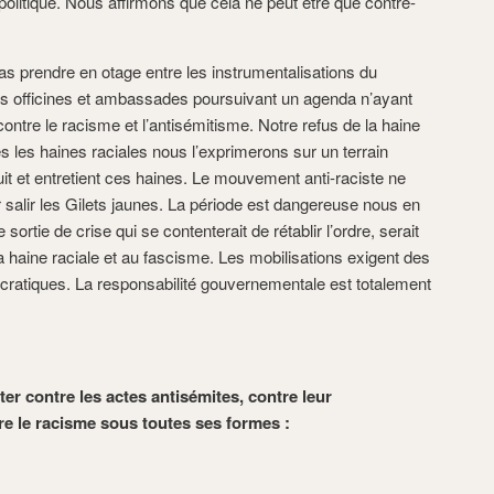
 politique. Nous affirmons que cela ne peut être que contre-
s prendre en otage entre les instrumentalisations du
s officines et ambassades poursuivant un agenda n’ayant
contre le racisme et l’antisémitisme. Notre refus de la haine
 les haines raciales nous l’exprimerons sur un terrain
it et entretient ces haines. Le mouvement anti-raciste ne
 salir les Gilets jaunes. La période est dangereuse nous en
rtie de crise qui se contenterait de rétablir l’ordre, serait
 haine raciale et au fascisme. Les mobilisations exigent des
ratiques. La responsabilité gouvernementale est totalement
r contre les actes antisémites, contre leur
re le racisme sous toutes ses formes :