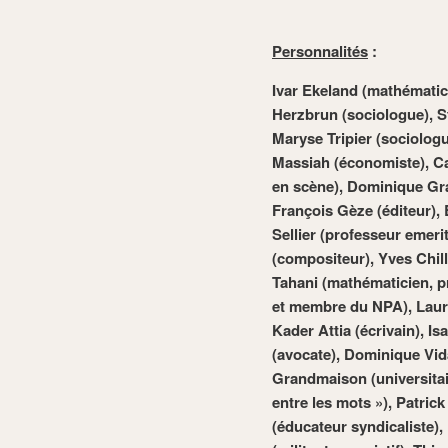
Personnalités
:
Ivar Ekeland (mathémati
Herzbrun (sociologue), St
Maryse Tripier (sociolo
Massiah (économiste), C
en scène), Dominique Gran
François Gèze (éditeur)
Sellier (professeur emeri
(compositeur), Yves Chill
Tahani (mathématicien, p
et membre du NPA), Laur
Kader Attia (écrivain), I
(avocate), Dominique Vidal
Grandmaison (universitair
entre les mots »), Patrick
(éducateur syndicaliste),