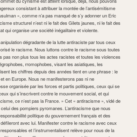
 sommet du cynisme est atteint lorsque, déjà, nous pouvons
gereux consistant à attribuer la montée de l’antisémitisme
ulman », comme n’a pas manqué de s’y adonner un Eric
cisme structurel n’est ni le fait des Gilets jaunes, ni le fait des
État qui organise une société inégalitaire et violente.
ipulation dégradante de la lutte antiraciste par tous ceux
avorisé le racisme. Nous luttons contre le racisme sous toutes
 pas non plus tous les actes racistes et toutes les violences
égrophobes, rromophobes, visant les asiatiques, les
ent les chiffres depuis des années tient en une phrase : le
et en Europe. Nous ne manifesterons pas ni ne
sse organisée par les forces et partis politiques, ceux qui se
eux qui s’inscrivent contre le mouvement social, et qui
acisme, ce n’est pas la France. » Cet « antiracisme », vidé de
est celui des pompiers pyromanes. L’antiracisme que nous
responsabilité politique du gouvernement français et des
i défileront avec lui. Manifester contre le racisme avec ceux
responsables et l’instrumentalisent relève pour nous de la