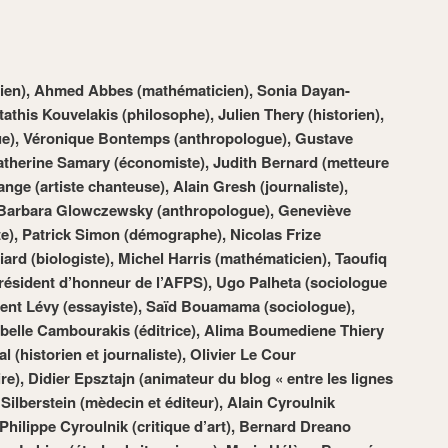
cien), Ahmed Abbes (mathématicien), Sonia Dayan-
athis Kouvelakis (philosophe), Julien Thery (historien),
gue), Véronique Bontemps (anthropologue), Gustave
atherine Samary (économiste), Judith Bernard (metteure
ge (artiste chanteuse), Alain Gresh (journaliste),
, Barbara Glowczewsky (anthropologue), Geneviève
te), Patrick Simon (démographe), Nicolas Frize
iard (biologiste), Michel Harris (mathématicien), Taoufiq
résident d’honneur de l’AFPS), Ugo Palheta (sociologue
ent Lévy (essayiste), Saïd Bouamama (sociologue),
sabelle Cambourakis (éditrice), Alima Boumediene Thiery
 (historien et journaliste), Olivier Le Cour
e), Didier Epsztajn (animateur du blog « entre les lignes
 Silberstein (mèdecin et éditeur), Alain Cyroulnik
 Philippe Cyroulnik (critique d’art), Bernard Dreano