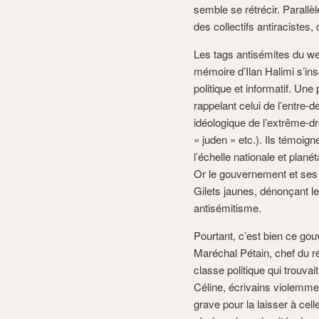
semble se rétrécir. Parall
des collectifs antiracistes
Les tags antisémites du we
mémoire d’Ilan Halimi s’ins
politique et informatif. Une
rappelant celui de l’entre-
idéologique de l’extrême-d
« juden » etc.). Ils témoign
l’échelle nationale et plané
Or le gouvernement et ses a
Gilets jaunes, dénonçant l
antisémitisme.
Pourtant, c’est bien ce gou
Maréchal Pétain, chef du r
classe politique qui trouv
Céline, écrivains violemmen
grave pour la laisser à cell