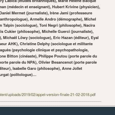
ierry Labica (études britanniques), Marie Hélène Bacqué
an (médecin et enseignant), Hubert Krivine (physicien),
Daniel Mermet (journaliste), Irène Jami (professeure
(anthropologue), Armelle Andro (démographe), Michel
n Talpin (sociologue), Toni Negri (philosophe), Nacira
is Cukier (philosophe), Michelle Guerci (journaliste),
, Michaël Löwy (sociologue), Eric Hazan (éditeur), Eyal
seur AHK), Christine Delphy (sociologue et militante
raguès (
psychologie clinique et psychopathologie,
one Bitton (cinéaste), Philippe Poutou (porte parole du
porte parole du NPA), Olivier Besancenot (porte parole
teur), Isabelle Garo (philosophe), Anne Jollet
Burgat (politologue)…
tent/uploads/2019/02/appel-version-finale-21-02-2018.pdf