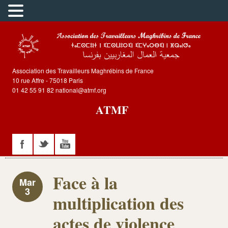
Association des Travailleurs Maghrébins de France
10 rue Affre - 75018 Paris
01 42 55 91 82 national@atmf.org
ATMF
Face à la
Mar
3
multiplication des
actes de violence