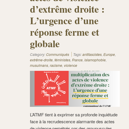
d’extrême droite :
L’urgence d’une
réponse ferme et
globale
Category:
Communiqués
Tags:
antifascistes
,
Europe
,
extrême-droite
,
féministes
,
France
,
islamophobie
,
musulmans
,
racisme
,
violence
L’ATMF tient à exprimer sa profonde inquiétude
face à la recrudescence alarmante des actes
de violence perpétrés par des groupuscules