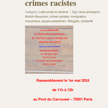
crimes racistes
Category:
Lutte contre le racisme
Tags:
bouc-émissaire
,
Brahim Bouarram
,
crimes racistes
,
immigration
,
musulmans
,
peuple palestinien
,
Réfugiés
,
solidarité
Rassemblement le 1er mai 2024
de 11h à 12h
au Pont du Carrousel –
75001
P
aris