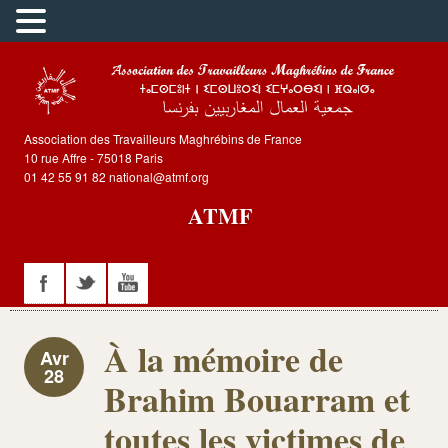
Association des Travailleurs Maghrébins de France
10 rue Affre - 75018 Paris
01 42 55 91 82 national@atmf.org
ATMF
À la mémoire de
Avr
28
Brahim Bouarram et
toutes les victimes de