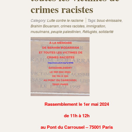
crimes racistes
Category:
Lutte contre le racisme
Tags:
bouc-émissaire
,
Brahim Bouarram
,
crimes racistes
,
immigration
,
musulmans
,
peuple palestinien
,
Réfugiés
,
solidarité
Rassemblement le 1er mai 2024
de 11h à 12h
au Pont du Carrousel –
75001
P
aris