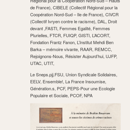
Régional pour la Coopération Nord-Sud – Hauts
de France), CIBELE (Collectif Régional pour la
Coopération Nord-Sud – Ile de France), CIVCR
(Collectif Ivryen contre le racisme), DAL, Droit
devant ,FASTI, Femmes Egalité, Femmes
Plurielles, FTCR, FUIQP, GISTI, L’ACORT,
Fondation Frantz Fanon, L’Institut Mehdi Ben
Barka – mémoire vivante, RAAR, REMCC,
Rejoignons-Nous, Résister Aujourd’hui, UJFP,
UTAC, UTIT,
Le Sneps.pjj.FSU, Union Syndicale Solidaires,
EELV, Ensemble!, La France Insoumise,
Génération.s, PCF, PEPS-Pour une Ecologie
Populaire et Sociale, PCOF, NPA