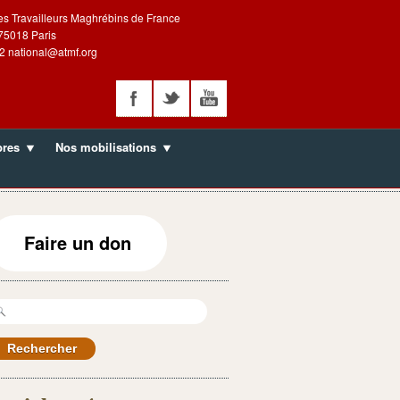
es Travailleurs Maghrébins de France
 75018 Paris
2 national@atmf.org
bres
Nos mobilisations
Faire un don
echercher :