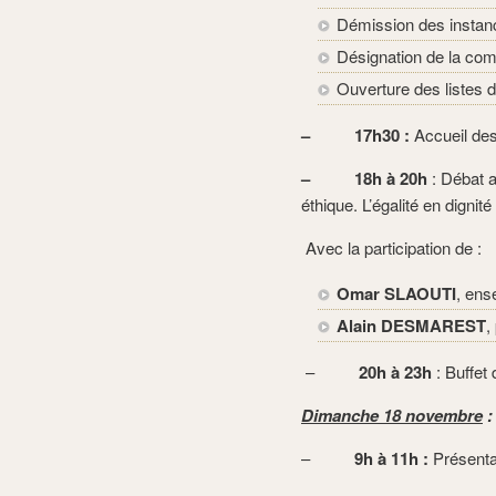
Démission des instan
Désignation de la com
Ouverture des listes 
– 17h30 :
Accueil des 
– 18h à 20h
: Débat a
éthique. L’égalité en digni
Avec la participation de :
Omar SLAOUTI
, ense
Alain DESMAREST
,
–
20h à 23h
: Buffet
Dimanche 18 novembre
:
–
9h à 11h :
Présenta