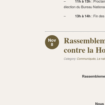
–
11h à 13h
: Proclam
élection du Bureau National
–
13h à 14h
: Fin des
Rassembleme
Nov
8
contre la H
Category:
Communiqués
,
Le nat
Rassemblement
Nous 