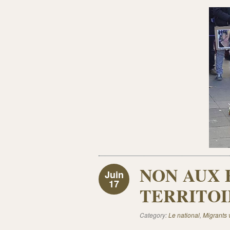
NON AUX 
Juin
17
TERRITOIR
Category:
Le national
,
Migrants v