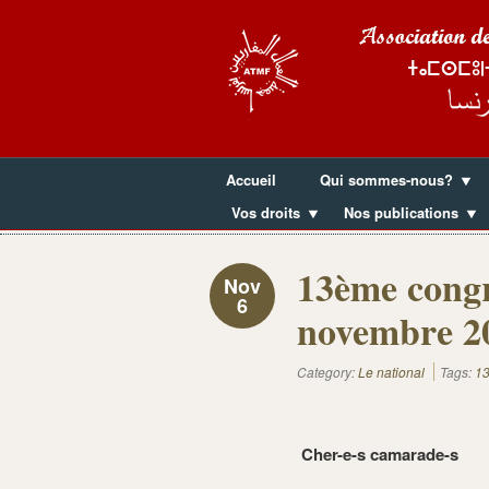
Accueil
Qui sommes-nous?
Vos droits
Nos publications
13ème congr
Nov
6
novembre 2
Category:
Le national
Tags:
13
Cher-
e-s camarade-s