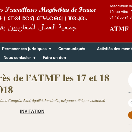
Association d
10 rue Affre -
01 42 55 91 8
ATMF
Permanences juridiques
Communiqués
Activités des mem
Nous contacter
Faire un don
ès de l’ATMF les 17 et 18
018
R
ème Congrès Atmf
,
égalité des droits
,
exigence éthique
,
solidarité
INVITATION