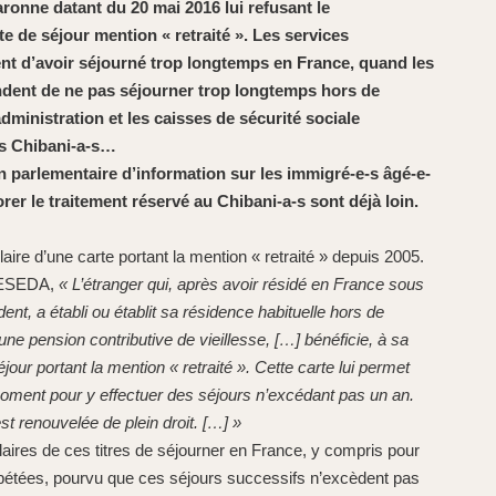
ronne datant du 20 mai 2016 lui refusant le
e de séjour mention « retraité ». Les services
ent d’avoir séjourné trop longtemps en France, quand les
ndent de ne pas séjourner trop longtemps hors de
inistration et les caisses de sécurité sociale
es Chibani-a-s…
n parlementaire d’information sur les immigré-e-s âgé-e-
rer le traitement réservé au Chibani-a-s sont déjà loin.
re d’une carte portant la mention « retraité » depuis 2005.
 CESEDA,
« L’étranger qui, après avoir résidé en France sous
ent, a établi ou établit sa résidence habituelle hors de
d’une pension contributive de vieillesse, […] bénéficie, à sa
our portant la mention « retraité ». Cette carte lui permet
moment pour y effectuer des séjours n’excédant pas un an.
est renouvelée de plein droit. […] »
tulaires de ces titres de séjourner en France, y compris pour
pétées, pourvu que ces séjours successifs n’excèdent pas