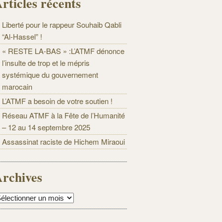
rticles récents
Liberté pour le rappeur Souhaib Qabli
“Al-Hassel” !
« RESTE LA-BAS » :L’ATMF dénonce
l’insulte de trop et le mépris
systémique du gouvernement
marocain
L’ATMF a besoin de votre soutien !
Réseau ATMF à la Fête de l’Humanité
– 12 au 14 septembre 2025
Assassinat raciste de Hichem Miraoui
rchives
rchives