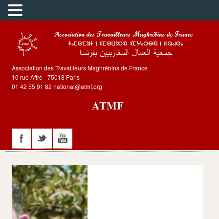
Association des Travailleurs Maghrébins de France
10 rue Affre - 75018 Paris
01 42 55 91 82 national@atmf.org
ATMF