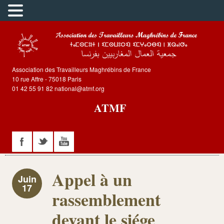
Association des Travailleurs Maghrébins de France
10 rue Affre - 75018 Paris
01 42 55 91 82 national@atmf.org
ATMF
Appel à un
Juin
17
rassemblement
devant le siége