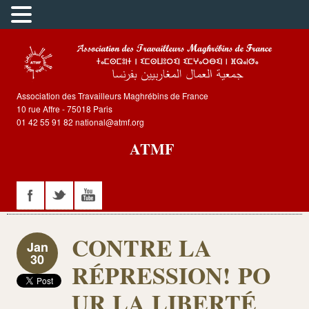
Association des Travailleurs Maghrébins de France
10 rue Affre - 75018 Paris
01 42 55 91 82 national@atmf.org
ATMF
CONTRE LA
Jan
30
RÉPRESSION! PO
UR LA LIBERTÉ