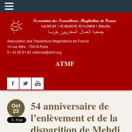
Association des Travailleurs Maghrébins de France
10 rue Affre - 75018 Paris
01 42 55 91 82 national@atmf.org
ATMF
54 anniversaire de
Oct
23
l’enlèvement et de la
disparition de Mehdi