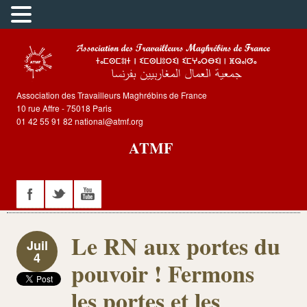
Association des Travailleurs Maghrébins de France
10 rue Affre - 75018 Paris
01 42 55 91 82 national@atmf.org
ATMF
Le RN aux portes du
Juil
4
pouvoir ! Fermons
les portes et les