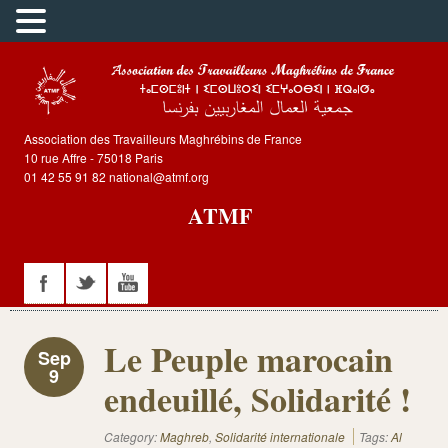
Association des Travailleurs Maghrébins de France
10 rue Affre - 75018 Paris
01 42 55 91 82 national@atmf.org
ATMF
Le Peuple marocain
Sep
9
endeuillé, Solidarité !
Category:
Maghreb
,
Solidarité internationale
Tags:
Al