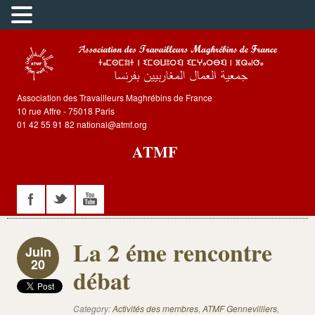
Association des Travailleurs Maghrébins de France
10 rue Affre - 75018 Paris
01 42 55 91 82 national@atmf.org
ATMF
La 2 éme rencontre
Juin
20
débat
Category:
Activités des membres
,
ATMF Gennevilliers
,