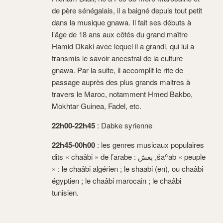
de père sénégalais, il a baigné depuis tout petit
dans la musique gnawa. Il fait ses débuts à
l’âge de 18 ans aux côtés du grand maître
Hamid Dkaki avec lequel il a grandi, qui lui a
transmis le savoir ancestral de la culture
gnawa. Par la suite, il accomplit le rite de
passage auprès des plus grands maitres à
travers le Maroc, notamment Hmed Bakbo,
Mokhtar Guinea, Fadel, etc.
22h00-22h45
: Dabke syrienne
22h45-00h00
: les genres musicaux populaires
dits « chaâbi » de l’arabe : بعش ,šaʿab « peuple
» : le chaâbi algérien ; le shaabi (en), ou chaâbi
égyptien ; le chaâbi marocain ; le chaâbi
tunisien.