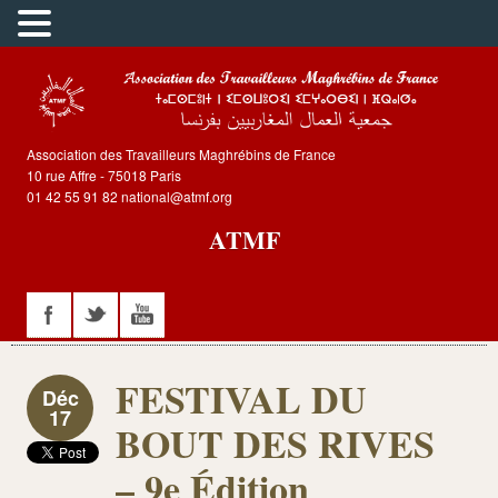
Association des Travailleurs Maghrébins de France
10 rue Affre - 75018 Paris
01 42 55 91 82 national@atmf.org
ATMF
FESTIVAL DU
Déc
17
BOUT DES RIVES
– 9e Édition