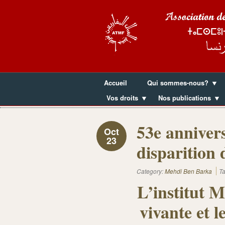
Accueil
Qui sommes-nous?
Vos droits
Nos publications
53e annivers
Oct
23
disparition
Category:
Mehdi Ben Barka
T
L’institut 
vivante et 