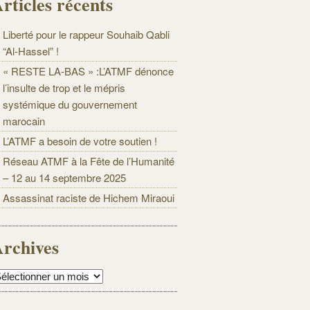
rticles récents
Liberté pour le rappeur Souhaib Qabli
“Al-Hassel” !
« RESTE LA-BAS » :L’ATMF dénonce
l’insulte de trop et le mépris
systémique du gouvernement
marocain
L’ATMF a besoin de votre soutien !
Réseau ATMF à la Fête de l’Humanité
– 12 au 14 septembre 2025
Assassinat raciste de Hichem Miraoui
rchives
rchives