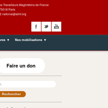
es Travailleurs Maghrébins de France
 75018 Paris
2 national@atmf.org
bres
Nos mobilisations
Faire un don
echercher :