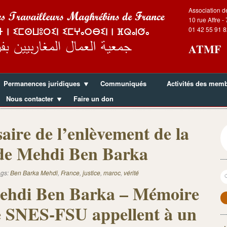
Association d
10 rue Affre -
01 42 55 91 8
ATMF
Permanences juridiques
Communiqués
Activités des mem
Nous contacter
Faire un don
aire de l’enlèvement de la
 de Mehdi Ben Barka
R
ags:
Ben Barka Mehdi
,
France
,
justice
,
maroc
,
vérité
Mehdi Ben Barka – Mémoire
le SNES-FSU appellent à un