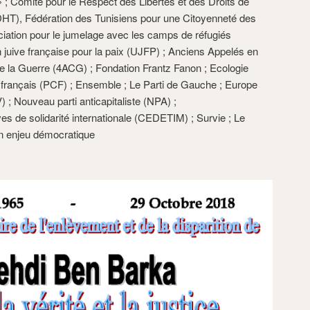
» ; Comité pour le Respect des Libertés et des Droits de
T), Fédération des Tunisiens pour une Citoyenneté des
iation pour le jumelage avec les camps de réfugiés
n juive française pour la paix (UJFP) ; Anciens Appelés en
re la Guerre (4ACG) ; Fondation Frantz Fanon ; Ecologie
 français (PCF) ; Ensemble ; Le Parti de Gauche ; Europe
 ; Nouveau parti anticapitaliste (NPA) ;
ives de solidarité internationale (CEDETIM) ; Survie ; Le
 un enjeu démocratique