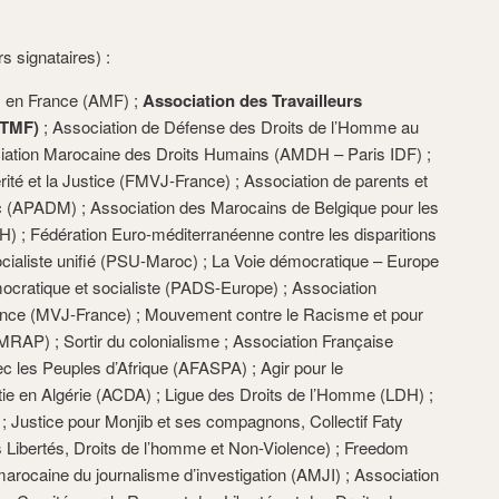
s signataires) :
s en France (AMF) ;
Association des Travailleurs
ATMF)
; Association de Défense des Droits de l’Homme au
tion Marocaine des Droits Humains (AMDH – Paris IDF) ;
ité et la Justice (FMVJ-France) ; Association de parents et
 (APADM) ; Association des Marocains de Belgique pour les
 ; Fédération Euro-méditerranéenne contre les disparitions
cialiste unifié (PSU-Maroc) ; La Voie démocratique – Europe
mocratique et socialiste (PADS-Europe) ; Association
ance (MVJ-France) ; Mouvement contre le Racisme et pour
(MRAP) ; Sortir du colonialisme ; Association Française
vec les Peuples d’Afrique (AFASPA) ; Agir pour le
ie en Algérie (ACDA) ; Ligue des Droits de l’Homme (LDH) ;
; Justice pour Monjib et ses compagnons, Collectif Faty
ibertés, Droits de l’homme et Non-Violence) ; Freedom
rocaine du journalisme d’investigation (AMJI) ; Association