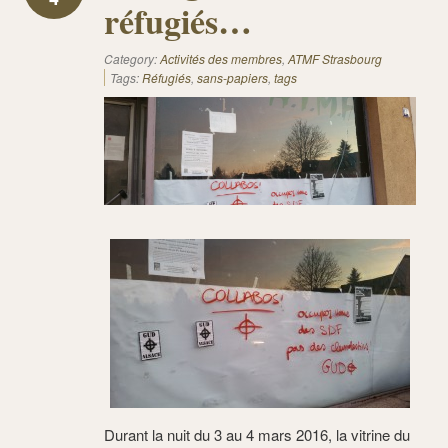
réfugiés…
Category:
Activités des membres
,
ATMF Strasbourg
Tags:
Réfugiés
,
sans-papiers
,
tags
Durant la nuit du 3 au 4 mars 2016, la vitrine du