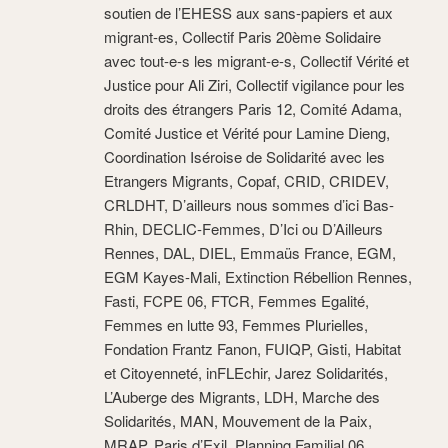
soutien de l’EHESS aux sans-papiers et aux
migrant-es, Collectif Paris 20ème Solidaire
avec tout-e-s les migrant-e-s, Collectif Vérité et
Justice pour Ali Ziri, Collectif vigilance pour les
droits des étrangers Paris 12, Comité Adama,
Comité Justice et Vérité pour Lamine Dieng,
Coordination Iséroise de Solidarité avec les
Etrangers Migrants, Copaf, CRID, CRIDEV,
CRLDHT, D’ailleurs nous sommes d’ici Bas-
Rhin, DECLIC-Femmes, D’Ici ou D’Ailleurs
Rennes, DAL, DIEL, Emmaüs France, EGM,
EGM Kayes-Mali, Extinction Rébellion Rennes,
Fasti, FCPE 06, FTCR, Femmes Egalité,
Femmes en lutte 93, Femmes Plurielles,
Fondation Frantz Fanon, FUIQP, Gisti, Habitat
et Citoyenneté, inFLEchir, Jarez Solidarités,
L’Auberge des Migrants, LDH, Marche des
Solidarités, MAN, Mouvement de la Paix,
MRAP, Paris d’Exil, Planning Familial 06,