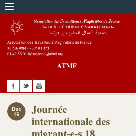
Association des Travailleurs Maghrébins de France
10 rue Affre - 75018 Paris
01 42 55 91 82 national@atmf.org
ATMF
Journée
Déc
16
internationale des
migrant-e-s 18