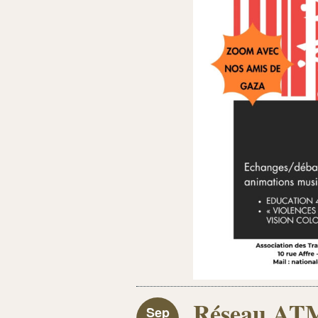
Réseau ATMF
Sep