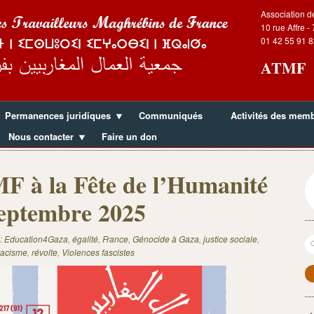
Association d
10 rue Affre -
01 42 55 91 8
ATMF
Permanences juridiques
Communiqués
Activités des mem
Nous contacter
Faire un don
 à la Fête de l’Humanité
septembre 2025
R
:
Education4Gaza
,
égalité
,
France
,
Génocide à Gaza
,
justice sociale
,
racisme
,
révolte
,
Violences fascistes