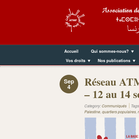
Accueil
Qui sommes-nous?
Vos droits
Nos publications
Réseau ATMF
Sep
4
– 12 au 14 
Category:
Communiqués
Tags
Palestine
,
quartiers populaires
,