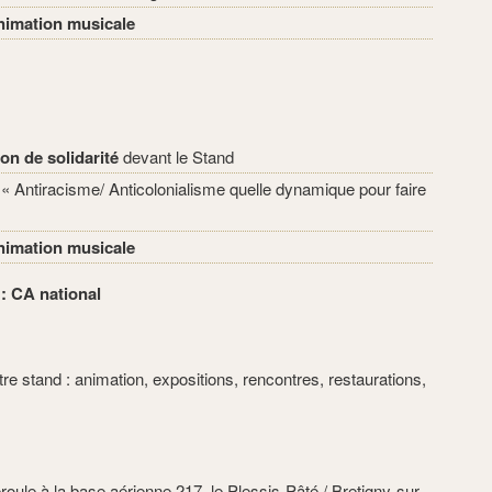
Animation musicale
on de solidarité
devant le Stand
« Antiracisme/ Anticolonialisme quelle dynamique pour faire
Animation musicale
: CA national
tre stand : animation, expositions, rencontres, restaurations,
roule à la base aérienne 217 le Plessis-Pâté / Bretigny-sur-