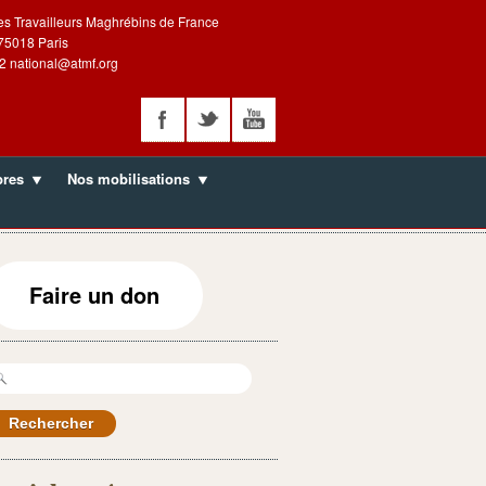
es Travailleurs Maghrébins de France
 75018 Paris
2 national@atmf.org
bres
Nos mobilisations
Faire un don
echercher :