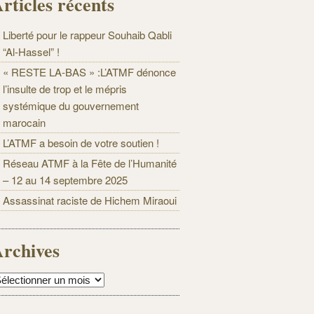
rticles récents
Liberté pour le rappeur Souhaib Qabli
“Al-Hassel” !
« RESTE LA-BAS » :L’ATMF dénonce
l’insulte de trop et le mépris
systémique du gouvernement
marocain
L’ATMF a besoin de votre soutien !
Réseau ATMF à la Fête de l’Humanité
– 12 au 14 septembre 2025
Assassinat raciste de Hichem Miraoui
rchives
rchives