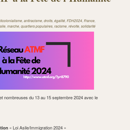
ticolonialisme
,
antiracisme
,
droits
,
égalité
,
FDH2024
,
France
,
asile
,
marche
,
quartiers populaires
,
racisme
,
révolte
,
solidarité
et nombreuses du 13 au 15 septembre 2024 avec le
tion
« Loi Asile/Immigration 2024 »