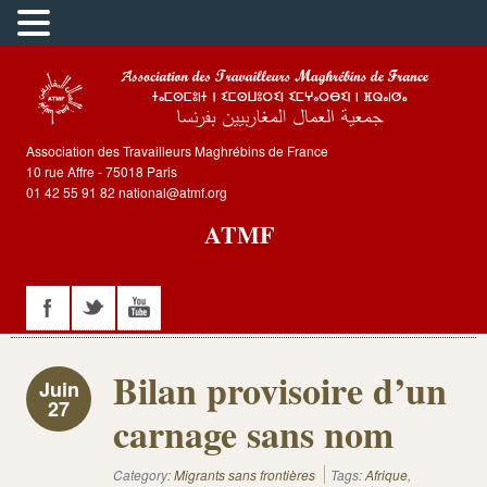
Association des Travailleurs Maghrébins de France
10 rue Affre - 75018 Paris
01 42 55 91 82 national@atmf.org
ATMF
Bilan provisoire d’un
Juin
27
carnage sans nom
Category:
Migrants sans frontières
Tags:
Afrique
,