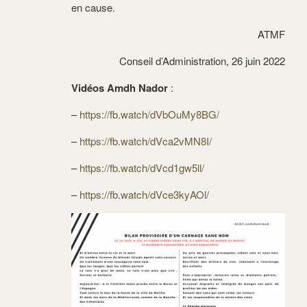
en cause.
ATMF
Conseil d’Administration, 26 juin 2022
Vidéos Amdh Nador
:
–
https://fb.watch/dVbOuMy8BG/
–
https://fb.watch/dVca2vMN8I/
–
https://fb.watch/dVcd1gw5ll/
–
https://fb.watch/dVce3kyAOl/