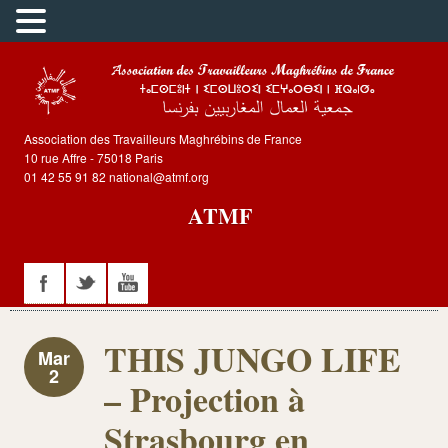
Association des Travailleurs Maghrébins de France
10 rue Affre - 75018 Paris
01 42 55 91 82 national@atmf.org
ATMF
THIS JUNGO LIFE
Mar
2
– Projection à
Strasbourg en