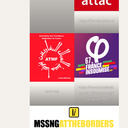
https://france.attac.or
g/
https://www.facebook.
atmf.org
com/LFIStrasbourg/?
locale=fr_FR