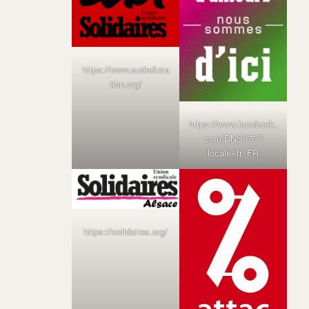
https://www.sudeduca
tion.org/
https://www.facebook.
com/DNSI67/?
locale=fr_FR
https://solidaires.org/