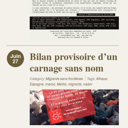
Bilan provisoire d’un
Juin
27
carnage sans nom
Category:
Migrants sans frontières
Tags:
Afrique
,
Espagne
,
maroc
,
Melila
,
migrants
,
nador