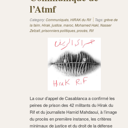
l’Atmf
Category:
Communiqués
,
HIRAK du Rif
Tags:
grève de
la faim
,
Hirak
,
justice
,
maroc
,
Mohamed Haki
,
Nasser
Zefzafi
,
prisonniers politiques
,
procès
,
Rif
La cour d’appel de Casablanca a confirmé les
peines de prison des 42 militants du Hirak du
Rif et du journaliste Hamid Mahdaoui, à l’image
du procès en première instance, les critères
minimaux de justice et du droit de la défense