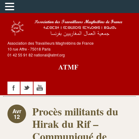
Association des Travailleurs Maghrébins de France
10 rue Affre - 75018 Paris
01 42 55 91 82 national@atmf.org
ATMF
Procès militants du
Avr
12
Hirak du Rif –
Communiqué de