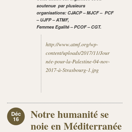
soutenue par plusieurs
organisations:
CJACP – MJCF – PCF
– UJFP –
ATMF,
Femmes Egalité – PCOF – CGT.
http://www.atmf.org/wp-
content/uploads/2017/11/Jour
née-pour-la-Palestine-04-nov-
2017-à-Strasbourg-1.jpg
Notre humanité se
Déc
16
noie en Méditerranée