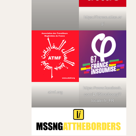
https://france.attac.or
g/
https://www.facebook.
atmf.org
com/LFIStrasbourg/?
locale=fr_FR