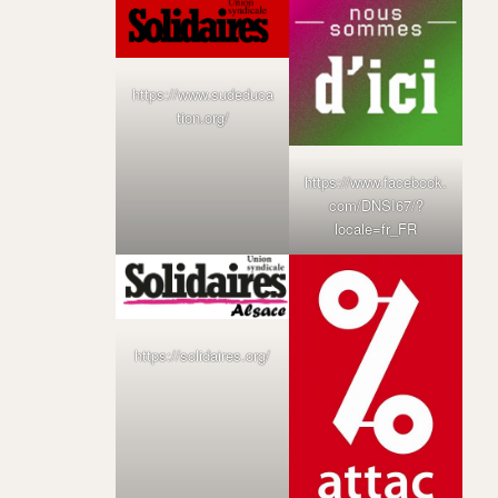
https://www.sudeduca
tion.org/
https://www.facebook.
com/DNSI67/?
locale=fr_FR
https://solidaires.org/