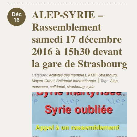
ALEP-SYRIE –
Déc
16
Rassemblement
samedi 17 décembre
2016 à 15h30 devant
la gare de Strasbourg
Category:
Activités des membres
,
ATMF Strasbourg
,
Moyen-Orient
,
Solidarité internationale
Tags:
Alep
,
massacre
,
solidarité
,
strasbourg
,
syrie