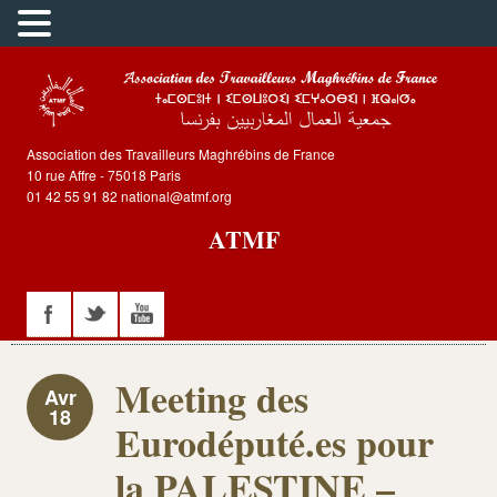
Association des Travailleurs Maghrébins de France
10 rue Affre - 75018 Paris
01 42 55 91 82 national@atmf.org
ATMF
Meeting des
Avr
18
Eurodéputé.es pour
la PALESTINE –